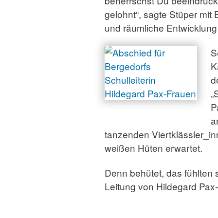
beherrschst Du beeindruck
gelohnt“, sagte Stüper mit
und räumliche Entwicklung
S
K
d
„
P
a
tanzenden Viertklässler_in
weißen Hüten erwartet.
Denn behütet, das fühlten
Leitung von Hildegard Pax-