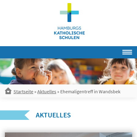
Skip
to
content
Startseite
»
Aktuelles
»
Ehemaligentreff in Wandsbek
AKTUELLES