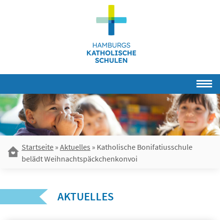
Skip
to
content
Startseite
»
Aktuelles
»
Katholische Bonifatiusschule
belädt Weihnachtspäckchenkonvoi
AKTUELLES