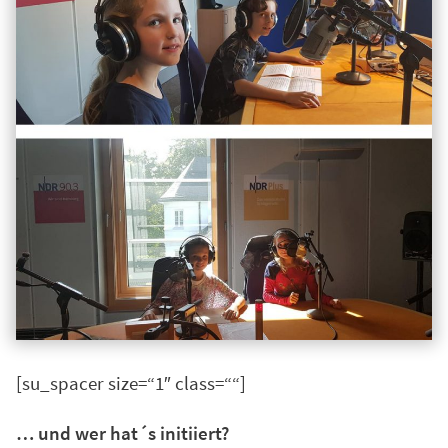
[su_spacer size=“1″ class=““]
… und wer hat´s initiiert?