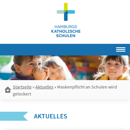
Skip
to
content
Startseite
»
Aktuelles
»
Maskenpflicht an Schulen wird
gelockert
AKTUELLES