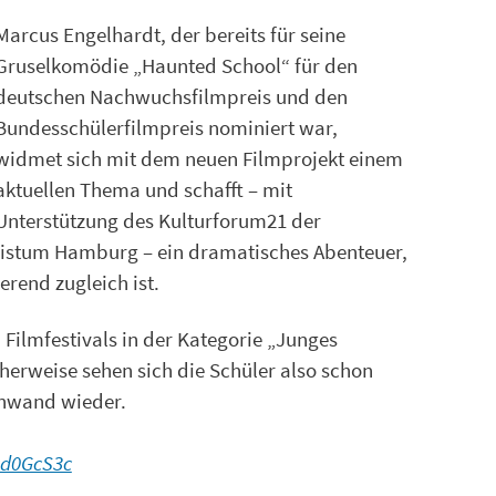
Marcus Engelhardt, der bereits für seine
Gruselkomödie „Haunted School“ für den
deutschen Nachwuchsfilmpreis und den
Bundesschülerfilmpreis nominiert war,
widmet sich mit dem neuen Filmprojekt einem
aktuellen Thema und schafft – mit
Unterstützung des Kulturforum21 der
bistum Hamburg – ein dramatisches Abenteuer,
rend zugleich ist.
n Filmfestivals in der Kategorie „Junges
erweise sehen sich die Schüler also schon
inwand wieder.
yd0GcS3c