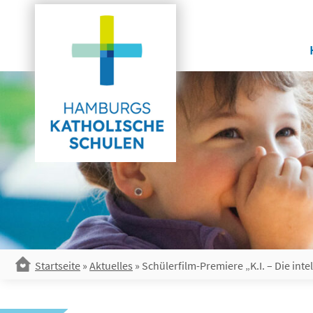
Skip
to
content
Startseite
»
Aktuelles
»
Schülerfilm-Premiere „K.I. – Die inte