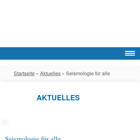
Skip
to
content
Startseite
»
Aktuelles
»
Seismologie für alle
AKTUELLES
Seismologie für alle