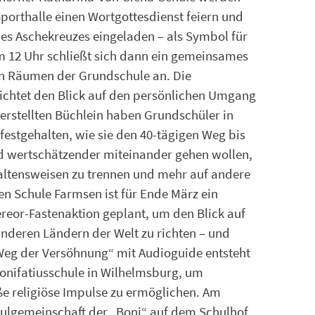
porthalle einen Wortgottesdienst feiern und
des Aschekreuzes eingeladen – als Symbol für
Um 12 Uhr schließt sich dann ein gemeinsames
len Räumen der Grundschule an. Die
ichtet den Blick auf den persönlichen Umgang
 erstellten Büchlein haben Grundschüler in
festgehalten, wie sie den 40-tägigen Weg bis
nd wertschätzender miteinander gehen wollen,
altensweisen zu trennen und mehr auf andere
en Schule Farmsen ist für Ende März ein
ereor-Fastenaktion geplant, um den Blick auf
anderen Ländern der Welt zu richten – und
„Weg der Versöhnung“ mit Audioguide entsteht
Bonifatiusschule in Wilhelmsburg, um
e religiöse Impulse zu ermöglichen. Am
ulgemeinschaft der „Boni“ auf dem Schulhof