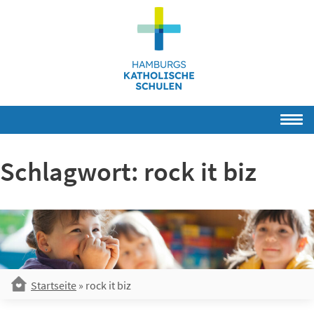
Skip
to
content
Schlagwort:
rock it biz
Startseite
»
rock it biz