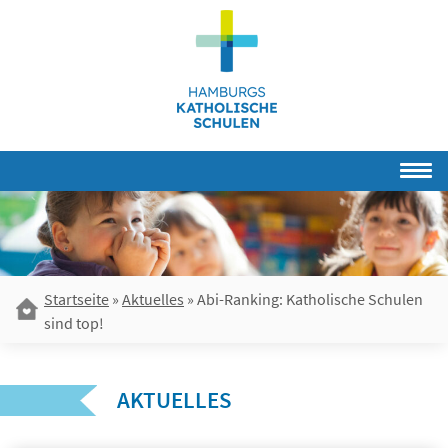
Skip
to
content
Startseite
»
Aktuelles
»
Abi-Ranking: Katholische Schulen
sind top!
AKTUELLES