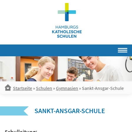
Skip
to
content
Startseite
»
Schulen
»
Gymnasien
»
Sankt-Ansgar-Schule
SANKT-ANSGAR-SCHULE
Schulleitung: