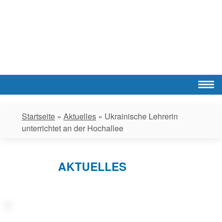
Skip
to
content
Startseite
»
Aktuelles
»
Ukrainische Lehrerin
unterrichtet an der Hochallee
AKTUELLES